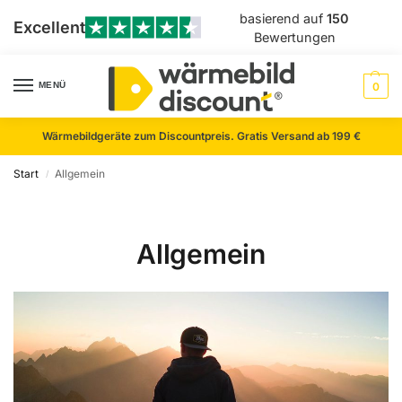
basierend auf
150
Excellent
Bewertungen
MENÜ
0
Wärmebildgeräte zum Discountpreis. Gratis Versand ab 199 €
Start
Allgemein
/
Allgemein