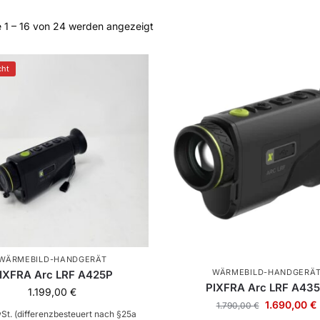
 1 – 16 von 24 werden angezeigt
cht
WÄRMEBILD-HANDGERÄT
WÄRMEBILD-HANDGERÄ
IXFRA Arc LRF A425P
PIXFRA Arc LRF A43
1.199,00
€
1.690,00
€
1.790,00
€
wSt. (differenzbesteuert nach §25a