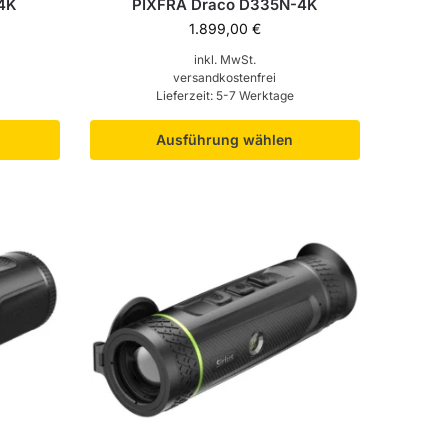
4K
PIXFRA Draco D335N-4K
1.899,00
€
inkl. MwSt.
versandkostenfrei
Lieferzeit:
5-7 Werktage
Ausführung wählen