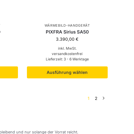
T
WÄRMEBILD-HANDGERÄT
D
PIXFRA Sirius SA50
3.390,00
€
inkl. MwSt.
versandkostenfrei
Lieferzeit:
3 - 6 Werktage
Ausführung wählen
1
2
bleibend und nur solange der Vorrat reicht.