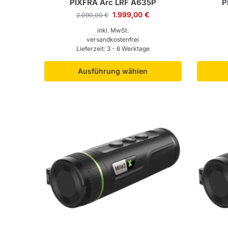
PIXFRA Arc LRF A635P
P
1.999,00
€
2.090,00
€
inkl. MwSt.
versandkostenfrei
Lieferzeit:
3 - 6 Werktage
Ausführung wählen