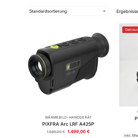
Ergebnisse
Gebrau
WÄRMEBILD-HANDGERÄT
P
PIXFRA Arc LRF A425P
1.499,00
€
1.589,00
€
inkl. M