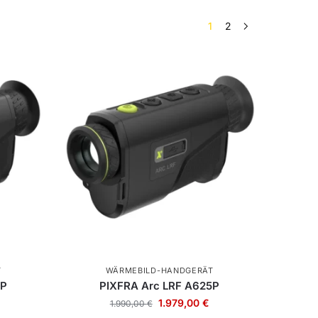
1
2
T
WÄRMEBILD-HANDGERÄT
5P
PIXFRA Arc LRF A625P
1.979,00
€
1.990,00
€