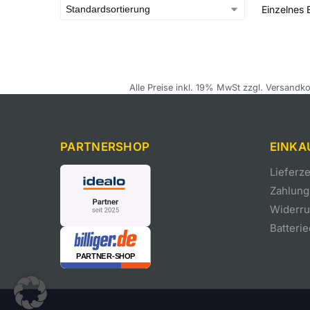
Einzelnes 
Alle Preise inkl. 19% MwSt zzgl. Versandko
PARTNERSHOP
EINKA
Lieferz
Zahlung
Widerruf
Batteri