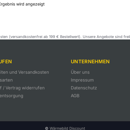
Ergebnis wird angezeigt
sten (versandkostenfrei ab 199 € Bestellwert). Unsere Angebote sind frei
UFEN
UNTERNEHMEN
eiten und Versandkosten
Über uns
sarten
Impressum
 / Vertrag widerrufen
Datenschutz
eentsorgung
AGB
©
Wärmebild Discount