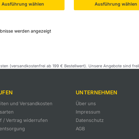
Ausführung wählen
Ausführung wählen
ebnisse werden angezeigt
sten (versandkostenfrei ab 199 € Bestellwert). Unsere Angebote sind frei
UFEN
UNTERNEHMEN
eiten und Versandkosten
Über uns
sarten
Impressum
 / Vertrag widerrufen
Datenschutz
eentsorgung
AGB