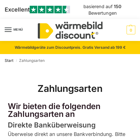
basierend auf
150
Excellent
Bewertungen
MENÜ
0
Wärmebildgeräte zum Discountpreis. Gratis Versand ab 199 €
Start
Zahlungsarten
/
Zahlungsarten
Wir bieten die folgenden
Zahlungsarten an
Direkte Banküberweisung
Überweise direkt an unsere Bankverbindung. Bitte