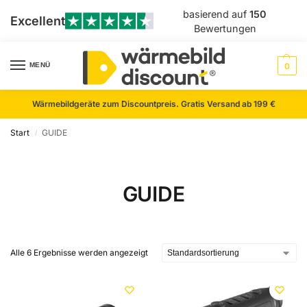
basierend auf
150
Excellent
Bewertungen
MENÜ
0
Wärmebildgeräte zum Discountpreis. Gratis Versand ab 199 €
Start
GUIDE
/
GUIDE
Alle 6 Ergebnisse werden angezeigt