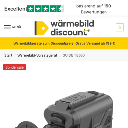
basierend auf
150
Excellent
Bewertungen
MENÜ
0
Wärmebildgeräte zum Discountpreis. Gratis Versand ab 199 €
Start
Wärmebild-Vorsatzgerät
GUIDE TB630
/
/
Sondersale