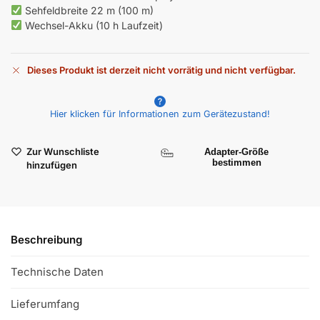
Sehfeldbreite 22 m (100 m)
Wechsel-Akku (10 h Laufzeit)
Dieses Produkt ist derzeit nicht vorrätig und nicht verfügbar.
A
l
Hier klicken für Informationen zum Gerätezustand!
t
e
r
Zur Wunschliste
Adapter-Größe
n
bestimmen
hinzufügen
a
t
i
v
Beschreibung
e
:
Technische Daten
Lieferumfang