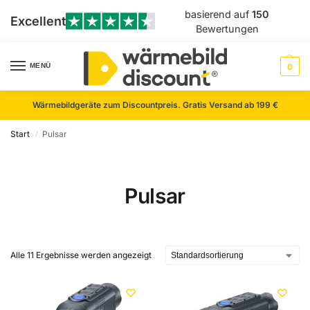
basierend auf
150
Excellent
Bewertungen
MENÜ
0
Wärmebildgeräte zum Discountpreis. Gratis Versand ab 199 €
Start
Pulsar
/
Pulsar
Alle 11 Ergebnisse werden angezeigt