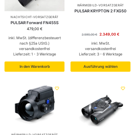
WÄRMEBILD-VORSATZGERÄT
PULSAR KRYPTON 2 FXG50
NACHTSICHT-VORSATZGERÄT
PULSAR Forward FN455S
479,00
€
2.349,00
€
2.590,00
€
inkl. MwSt. (differenzbesteuert
nach §25a UStG.)
inkl. MwSt.
versandkostenfrei
versandkostenfrei
Lieferzeit:
1 - 3 Werktage
Lieferzeit:
3 - 6 Werktage
In den Warenkorb
Ausführung wählen
WÄRMEBILD-VORSATZGERÄT