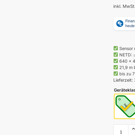
inkl. MwSt
Sensor 
NETD: ≤
640 × 4
21,9 m b
bis zu 7
Lieferzeit:
Gerätekla