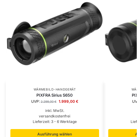
WÄRMEBILD-HANDGERÄT
WÄ
PIXFRA Sirius S650
PI
UVP:
1.999,00
€
UV
2.299,00
€
inkl. MwSt.
versandkostenfrei
Lieferzeit:
3 - 6 Werktage
Lie
Ausführung wählen