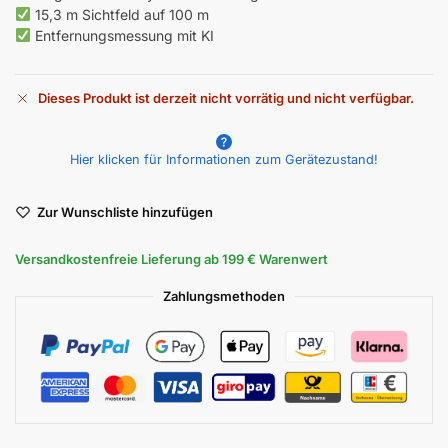
15,3 m Sichtfeld auf 100 m
Entfernungsmessung mit KI
Dieses Produkt ist derzeit nicht vorrätig und nicht verfügbar.
A
l
Hier klicken für Informationen zum Gerätezustand!
t
e
r
Zur Wunschliste hinzufügen
n
a
Versandkostenfreie Lieferung ab 199 € Warenwert
t
i
Zahlungsmethoden
v
e
: