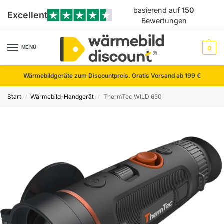
basierend auf
150
Excellent
Bewertungen
MENÜ
0
Wärmebildgeräte zum Discountpreis. Gratis Versand ab 199 €
Start
Wärmebild-Handgerät
ThermTec WILD 650
/
/