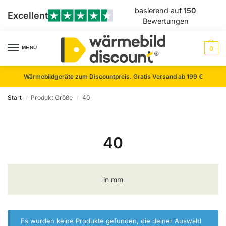
basierend auf
150
Excellent
Bewertungen
MENÜ
0
Wärmebildgeräte zum Discountpreis. Gratis Versand ab 199 €
Start
Produkt Größe
40
/
/
40
in mm
Es wurden keine Produkte gefunden, die deiner Auswahl