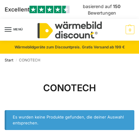
basierend auf
150
Excellent
Bewertungen
MENÜ
0
Wärmebildgeräte zum Discountpreis. Gratis Versand ab 199 €
Start
CONOTECH
/
CONOTECH
Es wurden keine Produkte gefunden, die deiner Auswahl
entsprechen.