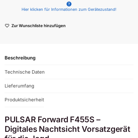
l
Hier klicken für Informationen zum Gerätezustand!
t
e
r
Zur Wunschliste hinzufügen
n
a
t
i
v
Beschreibung
e
:
Technische Daten
Lieferumfang
Produktsicherheit
PULSAR Forward F455S –
Digitales Nachtsicht Vorsatzgerät