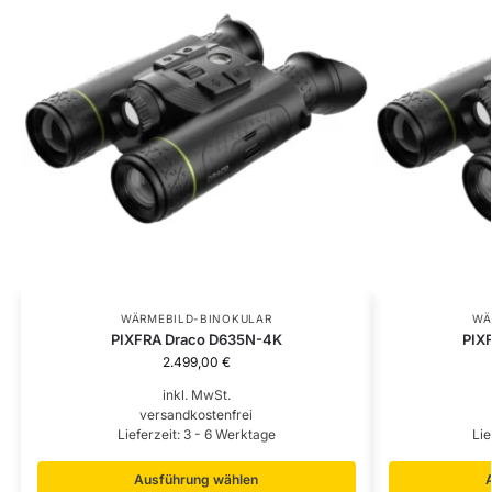
WÄRMEBILD-BINOKULAR
WÄ
PIXFRA Draco D635N-4K
PIX
2.499,00
€
inkl. MwSt.
versandkostenfrei
Lieferzeit:
3 - 6 Werktage
Lie
Ausführung wählen