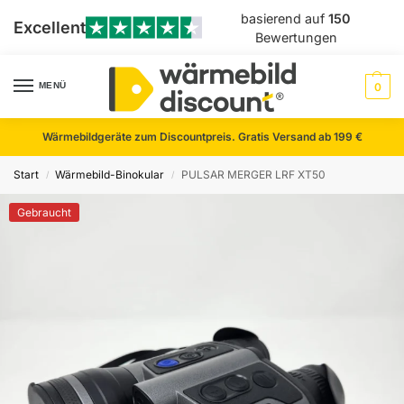
basierend auf
150
Excellent
Bewertungen
MENÜ
0
Wärmebildgeräte zum Discountpreis. Gratis Versand ab 199 €
Start
Wärmebild-Binokular
PULSAR MERGER LRF XT50
/
/
Gebraucht