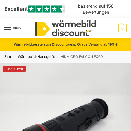
basierend auf
150
Excellent
Bewertungen
MENÜ
0
Wärmebildgeräte zum Discountpreis. Gratis Versand ab 199 €
Start
Wärmebild-Handgerät
HIKMICRO FALCON FQ50
/
/
Gebraucht