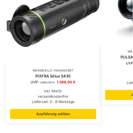
WÄ
PULSA
UVP
WÄRMEBILD-HANDGERÄT
PIXFRA Sirius S435
UVP:
1.589,00
€
1.690,00
€
Lie
inkl. MwSt.
versandkostenfrei
Lieferzeit:
3 - 6 Werktage
Ausführung wählen