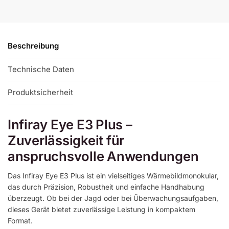
n
a
t
i
v
Beschreibung
e
:
Technische Daten
Produktsicherheit
Infiray Eye E3 Plus –
Zuverlässigkeit für
anspruchsvolle Anwendungen
Das Infiray Eye E3 Plus ist ein vielseitiges Wärmebildmonokular,
das durch Präzision, Robustheit und einfache Handhabung
überzeugt. Ob bei der Jagd oder bei Überwachungsaufgaben,
dieses Gerät bietet zuverlässige Leistung in kompaktem
Format.