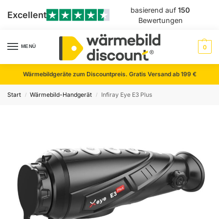
basierend auf
150
Excellent
Bewertungen
MENÜ
0
Wärmebildgeräte zum Discountpreis. Gratis Versand ab 199 €
Start
Wärmebild-Handgerät
Infiray Eye E3 Plus
/
/