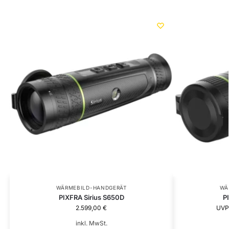
WÄRMEBILD-HANDGERÄT
WÄ
PIXFRA Sirius S650D
P
2.599,00
€
UVP
inkl. MwSt.