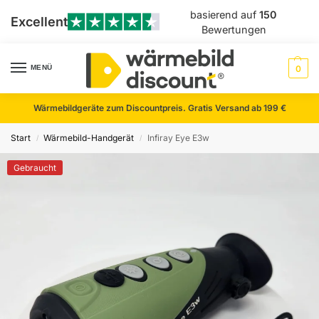
basierend auf
150
Excellent
Bewertungen
MENÜ
0
Wärmebildgeräte zum Discountpreis. Gratis Versand ab 199 €
Start
Wärmebild-Handgerät
Infiray Eye E3w
/
/
Gebraucht