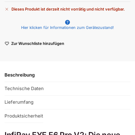
Dieses Produkt ist derzeit nicht vorrätig und nicht verfügbar.
A
l
Hier klicken für Informationen zum Gerätezustand!
t
e
r
Zur Wunschliste hinzufügen
n
a
t
i
v
Beschreibung
e
:
Technische Daten
Lieferumfang
Produktsicherheit
InfiRay EYE E6 Pro V2: Die neue