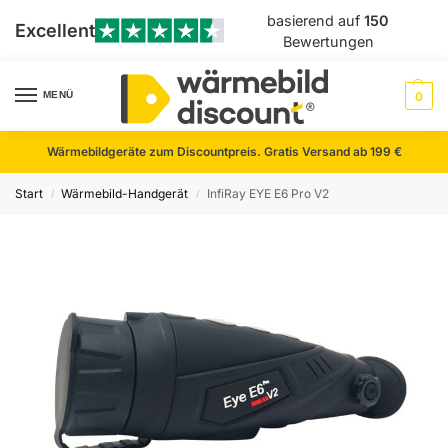
basierend auf
150
Excellent
Bewertungen
MENÜ
0
Wärmebildgeräte zum Discountpreis. Gratis Versand ab 199 €
Start
Wärmebild-Handgerät
InfiRay EYE E6 Pro V2
/
/