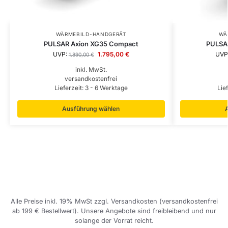
WÄRMEBILD-HANDGERÄT
WÄ
PULSAR Axion XG35 Compact
PULSA
UVP:
1.795,00
€
UVP
1.890,00
€
inkl. MwSt.
versandkostenfrei
Lieferzeit:
3 - 6 Werktage
Lie
Ausführung wählen
Alle Preise inkl. 19% MwSt zzgl. Versandkosten (versandkostenfrei
ab 199 € Bestellwert). Unsere Angebote sind freibleibend und nur
solange der Vorrat reicht.