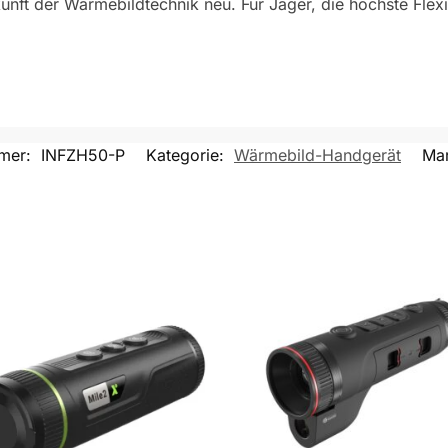
unft der Wärmebildtechnik neu. Für Jäger, die höchste Flexibi
mmer:
INFZH50-P
Kategorie:
Wärmebild-Handgerät
Ma