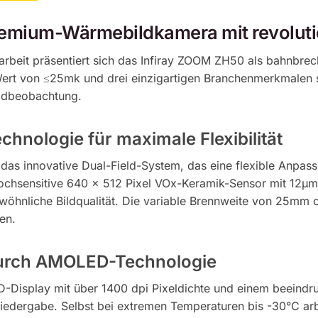
v
remium-Wärmebildkamera mit revolut
e
:
arbeit präsentiert sich das Infiray ZOOM ZH50 als bahnbre
rt von ≤25mk und drei einzigartigen Branchenmerkmalen s
ildbeobachtung.
chnologie für maximale Flexibilität
das innovative Dual-Field-System, das eine flexible Anpas
chsensitive 640 x 512 Pixel VOx-Keramik-Sensor mit 12µm P
gewöhnliche Bildqualität. Die variable Brennweite von 25m
en.
durch AMOLED-Technologie
isplay mit über 1400 dpi Pixeldichte und einem beeindru
iedergabe. Selbst bei extremen Temperaturen bis -30°C arbe