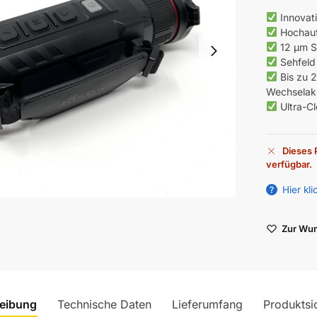
Innovat
Hochauf
12 µm S
Sehfeld
Bis zu 
Wechselak
Ultra-Cl
Dieses P
verfügbar.
A
Hier kl
l
t
Zur Wun
e
r
n
a
t
eibung
Technische Daten
Lieferumfang
Produktsi
i