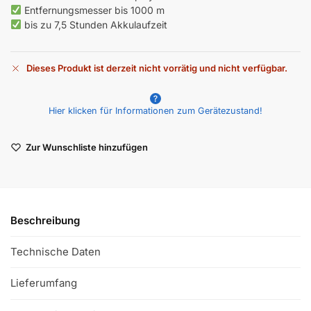
Entfernungsmesser bis 1000 m
bis zu 7,5 Stunden Akkulaufzeit
Dieses Produkt ist derzeit nicht vorrätig und nicht verfügbar.
A
l
Hier klicken für Informationen zum Gerätezustand!
t
e
r
Zur Wunschliste hinzufügen
n
a
t
i
v
Beschreibung
e
:
Technische Daten
Lieferumfang