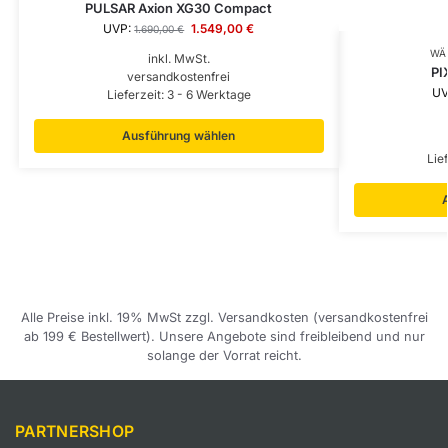
PULSAR Axion XG30 Compact
UVP:
1.549,00
€
1.690,00
€
WÄ
inkl. MwSt.
PI
versandkostenfrei
UV
Lieferzeit:
3 - 6 Werktage
Ausführung wählen
Lie
Alle Preise inkl. 19% MwSt zzgl. Versandkosten (versandkostenfrei
ab 199 € Bestellwert). Unsere Angebote sind freibleibend und nur
solange der Vorrat reicht.
PARTNERSHOP