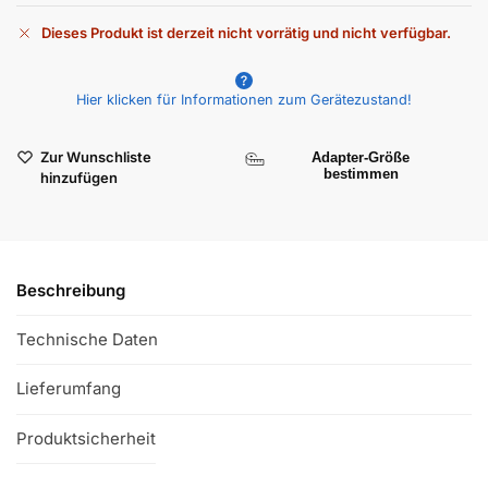
Dieses Produkt ist derzeit nicht vorrätig und nicht verfügbar.
A
l
Hier klicken für Informationen zum Gerätezustand!
t
e
r
Zur Wunschliste
Adapter-Größe
n
bestimmen
hinzufügen
a
t
i
v
Beschreibung
e
:
Technische Daten
Lieferumfang
Produktsicherheit