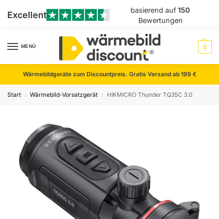
basierend auf
150
Excellent
Bewertungen
MENÜ
0
Wärmebildgeräte zum Discountpreis. Gratis Versand ab 199 €
Start
Wärmebild-Vorsatzgerät
HIKMICRO Thunder TQ35C 3.0
/
/