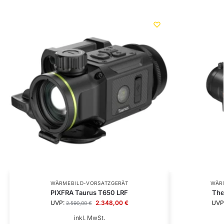
WÄRMEBILD-VORSATZGERÄT
WÄR
PIXFRA Taurus T650 LRF
The
UVP:
2.348,00
€
UVP
2.590,00
€
inkl. MwSt.