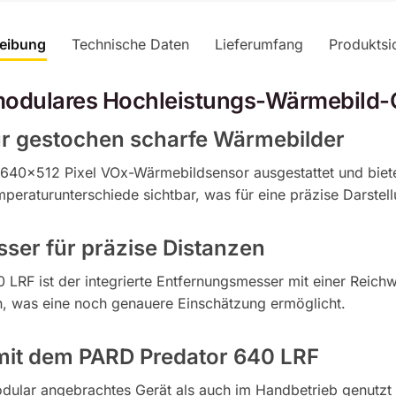
v
e
eibung
Technische Daten
Lieferumfang
Produktsi
:
modulares Hochleistungs-Wärmebild-
r gestochen scharfe Wärmebilder
640×512 Pixel VOx-Wärmebildsensor ausgestattet und biete
peraturunterschiede sichtbar, was für eine präzise Darstel
sser für präzise Distanzen
 LRF ist der integrierte Entfernungsmesser mit einer Reich
 was eine noch genauere Einschätzung ermöglicht.
 mit dem PARD Predator 640 LRF
ular angebrachtes Gerät als auch im Handbetrieb genutzt w