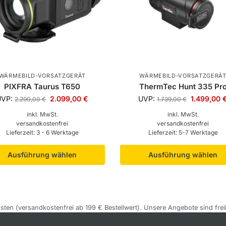
WÄRMEBILD-VORSATZGERÄT
WÄRMEBILD-VORSATZGERÄ
PIXFRA Taurus T650
ThermTec Hunt 335 Pr
UVP:
2.099,00
€
UVP:
1.499,00
2.290,00
€
1.739,00
€
inkl. MwSt.
inkl. MwSt.
versandkostenfrei
versandkostenfrei
Lieferzeit:
3 - 6 Werktage
Lieferzeit:
5-7 Werktage
Ausführung wählen
Ausführung wählen
sten (versandkostenfrei ab 199 € Bestellwert). Unsere Angebote sind frei