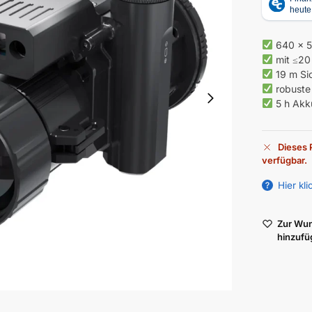
640 x 5
mit ≤20
19 m Sic
robuste
5 h Akku
Dieses P
verfügbar.
A
Hier kl
l
t
Zur Wun
e
hinzufü
r
n
a
t
i