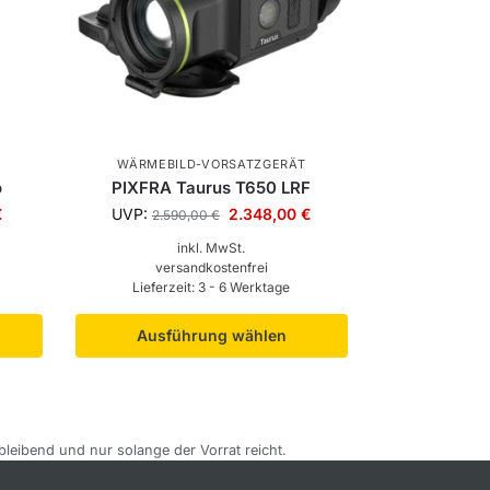
T
WÄRMEBILD-VORSATZGERÄT
o
PIXFRA Taurus T650 LRF
€
UVP:
2.348,00
€
2.590,00
€
inkl. MwSt.
versandkostenfrei
Lieferzeit:
3 - 6 Werktage
Ausführung wählen
bleibend und nur solange der Vorrat reicht.