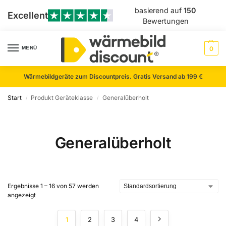
basierend auf
150
Excellent
Bewertungen
MENÜ
0
Wärmebildgeräte zum Discountpreis. Gratis Versand ab 199 €
Start
Produkt Geräteklasse
Generalüberholt
/
/
Generalüberholt
Ergebnisse 1 – 16 von 57 werden
angezeigt
1
2
3
4