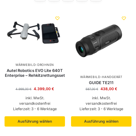
WÄRMEBILD-DROHNEN
Autel Robotics EVO Lite 640T
Enterprise – Rehkitzrettungsset
WÄRMEBILD-HANDGERÄT
GUIDE TE211
4.399,00
€
438,00
€
4.999,00
€
587,00
€
inkl. MwSt.
inkl. MwSt.
versandkostenfrei
versandkostenfrei
Lieferzeit:
3 - 6 Werktage
Lieferzeit:
3 - 6 Werktage
Ausführung wählen
Ausführung wählen