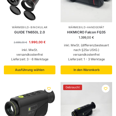
WÄRMEBILD-BINOKULAR
WÄRMEBILD-HANDGERÄT
GUIDE TN650L 2.0
HIKMICRO Falcon FQ35
1.399,00
€
1.990,00
€
2.699,00
€
inkl. MwSt. (differenzbesteuert
inkl. MwSt.
nach §25a UStG.)
versandkostenfrei
versandkostenfrei
Lieferzeit:
3 - 6 Werktage
Lieferzeit:
1 - 3 Werktage
Ausführung wählen
In den Warenkorb
Gebraucht