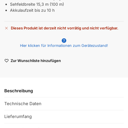
Sehfeldbreite 15,3 m (100 m)
Akkulaufzeit bis zu 10 h
Dieses Produkt ist derzeit nicht vorrätig und nicht verfügbar.
A
l
Hier klicken für Informationen zum Gerätezustand!
t
e
r
Zur Wunschliste hinzufügen
n
a
t
i
v
Beschreibung
e
:
Technische Daten
Lieferumfang