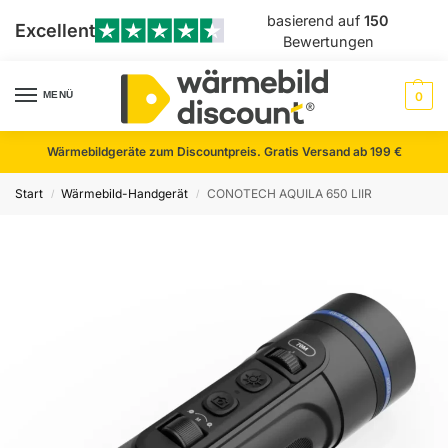
basierend auf
150
Excellent
Bewertungen
MENÜ
0
Wärmebildgeräte zum Discountpreis. Gratis Versand ab 199 €
Start
Wärmebild-Handgerät
CONOTECH AQUILA 650 LIIR
/
/