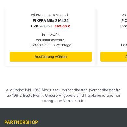
WÄRMEBILD-HANDGERÄT
WÄ
PIXFRA Mile 2 M425
PI
UVP:
899,00
€
UVP
949,00
€
inkl. MwSt.
versandkostenfrei
Lieferzeit:
3 - 6 Werktage
Lie
Ausführung wählen
Alle Preise inkl. 19% MwSt zzgl. Versandkosten (versandkostenfrei
ab 199 € Bestellwert). Unsere Angebote sind freibleibend und nur
solange der Vorrat reicht.
PARTNERSHOP