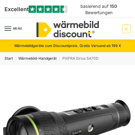
basierend auf
150
Excellent
Bewertungen
MENÜ
0
Wärmebildgeräte zum Discountpreis. Gratis Versand ab 199 €
Start
Wärmebild-Handgerät
PIXFRA Sirius SA70D
/
/