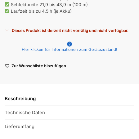
Sehfeldbreite 21,9 bis 43,9 m (100 m)
Laufzeit bis zu 4,5 h (je Akku)
Dieses Produkt ist derzeit nicht vorrätig und nicht verfügbar.
A
l
Hier klicken für Informationen zum Gerätezustand!
t
e
r
Zur Wunschliste hinzufügen
n
a
t
i
v
Beschreibung
e
:
Technische Daten
Lieferumfang